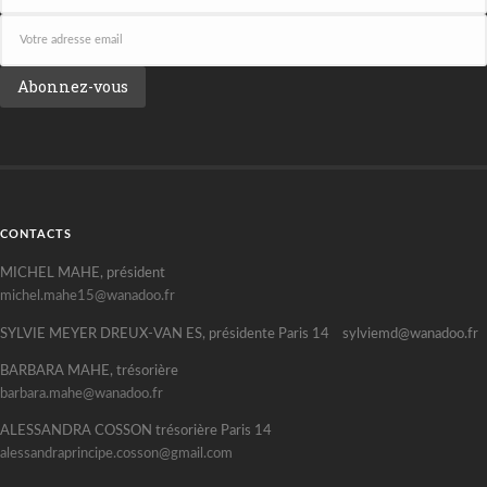
CONTACTS
MICHEL MAHE, président
michel.mahe15@wanadoo.fr
SYLVIE MEYER DREUX-VAN ES, présidente Paris 14 sylviemd@wanadoo.fr
BARBARA MAHE, trésorière
barbara.mahe@wanadoo.fr
ALESSANDRA COSSON trésorière Paris 14
alessandraprincipe.cosson@gmail.com