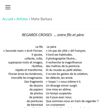
art-sous-x
Accéder
Recherche
Association ayant pour but de favoriser et promouvoir la
au
MENU
contenu
création artistique
principal
Accueil
»
Artistes
»
Mahe Barbara