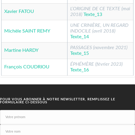
L’ORIGINE DE CE TEXTE (mai
Xavier FATOU
2018)
Texte_13
UNE CRINIÈRE, UN REGARD
Michèle SAINT REMY
INDOCILE (avril 2018)
Texte_14
PASSAGES (novembre 2021)
Martine HARDY
Texte_15
ÉPHÉMÈRE
(février 2023)
François COUDRIOU
Texte_16
POUR VOUS ABONNER À NOTRE NEWSLETTER, REMPLISSEZ LE
FORMULAIRE CI-DESSOUS