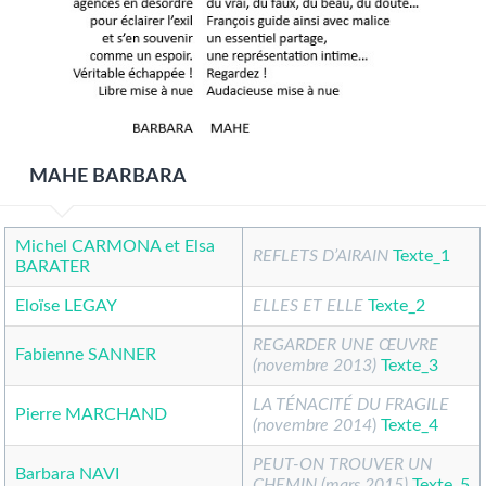
MAHE BARBARA
Michel CARMONA et Elsa
REFLETS D’AIRAIN
Texte_1
BARATER
Eloïse LEGAY
ELLES ET ELLE
Texte_2
REGARDER UNE ŒUVRE
Fabienne SANNER
(novembre 2013)
Texte_3
LA TÉNACITÉ DU FRAGILE
Pierre MARCHAND
(novembre 2014
)
Texte_4
PEUT-ON TROUVER UN
Barbara NAVI
CHEMIN (mars 2015)
Texte_5