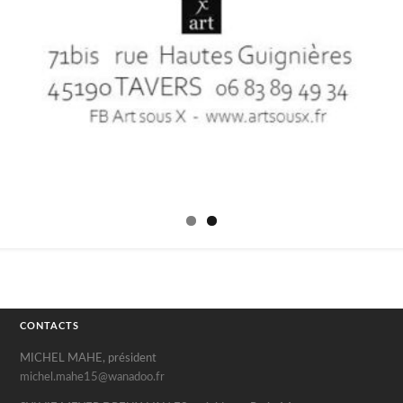
CONTACTS
MICHEL MAHE, président
michel.mahe15@wanadoo.fr