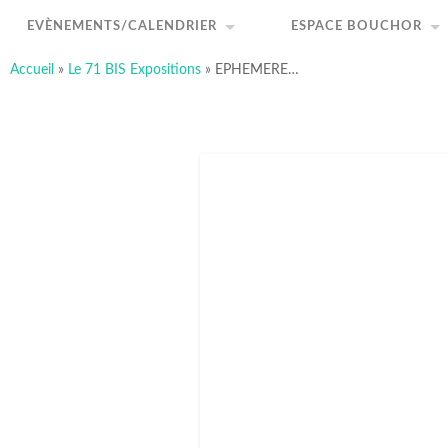
art-sous-x
Accéder
Recherche
au
Association ayant pour but de favoriser et promouvo
EVÈNEMENTS/CALENDRIER
ESPACE BOUCHOR
contenu
principal
Accueil
»
Le 71 BIS Expositions
»
EPHEMERE…