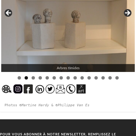
Arbres timides
0
1
2
3
4
5
Photos ©
Martine Hardy 
&
 ©Philippe Van Es
POUR VOUS ABONNER À NOTRE NEWSLETTER, REMPLISSEZ LE