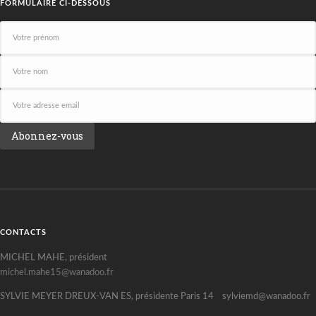
FORMULAIRE CI-DESSOUS
CONTACTS
MICHEL MAHE, président
michel.mahe15@wanadoo.fr
SYLVIE MEYER DREUX-VAN ES, présidente Paris 14 sylviemd@wanadoo.fr