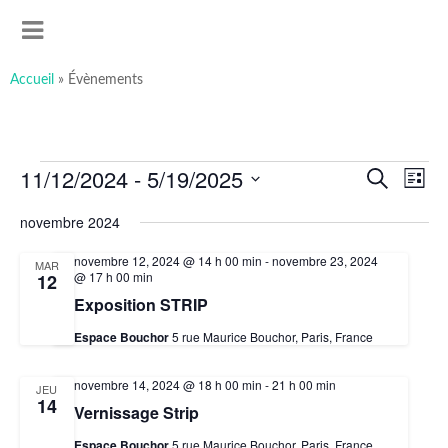
art-sous-x
Accéder
Recherche
Association ayant pour but de favoriser et promouvoir la
au
MENU
contenu
création artistique
principal
Accueil
»
Évènements
Évènements
11/12/2024
 - 
5/19/2025
Recherche
Navig
Recherche
et
de
Liste
navigation
vues
Sélectionnez
de
Évèn
une
novembre 2024
vues
date.
Évènements
novembre 12, 2024 @ 14 h 00 min
-
novembre 23, 2024
MAR
@ 17 h 00 min
12
Exposition STRIP
Espace Bouchor
5 rue Maurice Bouchor, Paris, France
novembre 14, 2024 @ 18 h 00 min
-
21 h 00 min
JEU
14
Vernissage Strip
Espace Bouchor
5 rue Maurice Bouchor, Paris, France