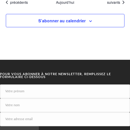
Évènements
Évènements
précédents
Aujourd’hui
suivants
S’abonner au calendrier
POUR VOUS ABONNER À NOTRE NEWSLETTER, REMPLISSEZ LE
FORMULAIRE CI-DESSOUS