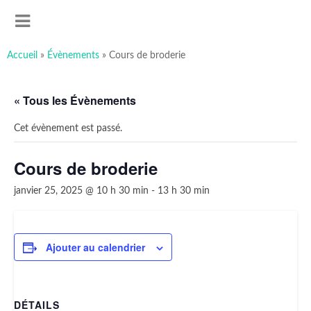
art-sous-x
Accéder
Recherche
Association ayant pour but de favoriser et promouvoir la
au
MENU
contenu
création artistique
principal
Accueil
»
Évènements
»
Cours de broderie
« Tous les Évènements
Cet évènement est passé.
Cours de broderie
janvier 25, 2025 @ 10 h 30 min
-
13 h 30 min
Ajouter au calendrier
DÉTAILS