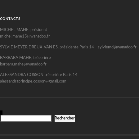
CONTACTS
MICHEL MAHE, président
michel.mahe15@wanadoo.fr
SYLVIE MEYER DREUX-VAN ES, présidente Paris 14 sylviemd@wanadoo.fr
BARBARA MAHE, trésorière
barbara.mahe@wanadoo.fr
ALESSANDRA COSSON trésorière Paris 14
alessandraprincipe.cosson@gmail.com
R
Rechercher