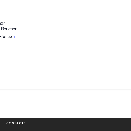
hor
e Bouchor
France
+
CONTACTS