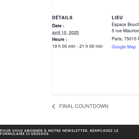
DÉTAILS
LIEU
Espace Bouc
Date :
5 rue Mauric
avril 10, 2025
Paris
,
75015
Heure :
19 h 00 min - 21 h 00 min
Google Map
FINAL COUNTDOWN
POUR VOUS ABONNER À NOTRE NEWSLETTER, REMPLISSEZ LE
FORMULAIRE CI-DESSOUS