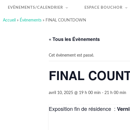
art-sous-x
Accéder
Recherche
au
Association ayant pour but de favoriser et promouvo
EVÈNEMENTS/CALENDRIER
ESPACE BOUCHOR
contenu
principal
Accueil
»
Évènements
»
FINAL COUNTDOWN
« Tous les Évènements
Cet évènement est passé.
FINAL COUN
avril 10, 2025 @ 19 h 00 min
-
21 h 00 min
Exposition fin de résidence :
Vern