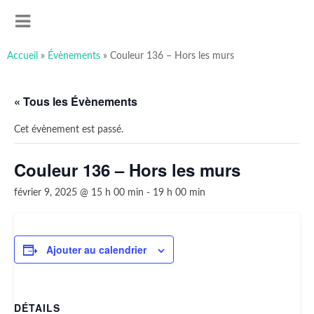
art-sous-x
Accéder
Recherche
Association ayant pour but de favoriser et promouvoir la
au
MENU
contenu
création artistique
principal
Accueil
»
Évènements
»
Couleur 136 – Hors les murs
« Tous les Évènements
Cet évènement est passé.
Couleur 136 – Hors les murs
février 9, 2025 @ 15 h 00 min
-
19 h 00 min
Ajouter au calendrier
DÉTAILS