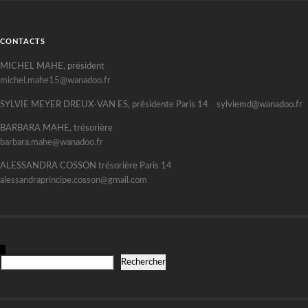
CONTACTS
MICHEL MAHE, président
michel.mahe15@wanadoo.fr
SYLVIE MEYER DREUX-VAN ES, présidente Paris 14 sylviemd@wanadoo.fr
BARBARA MAHE, trésorière
barbara.mahe@wanadoo.fr
ALESSANDRA COSSON trésorière Paris 14
alessandraprincipe.cosson@gmail.com
R
Rechercher