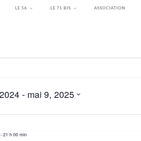
ir la création artistique
LE 56
LE 71 BIS
ASSOCIATION
 2024
 - 
mai 9, 2025
-
21 h 00 min