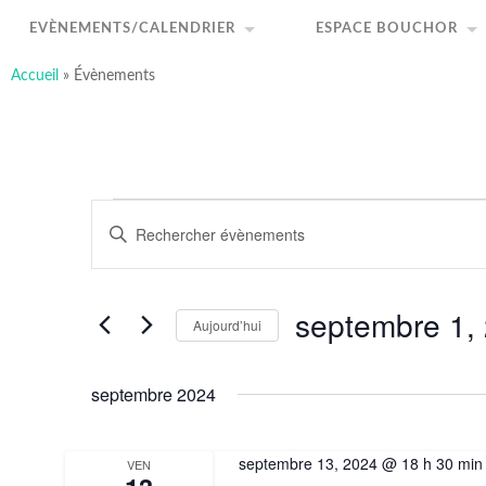
art-sous-x
Accéder
Recherche
au
Association ayant pour but de favoriser et promouvo
EVÈNEMENTS/CALENDRIER
ESPACE BOUCHOR
contenu
principal
Accueil
»
Évènements
Évènements
Recherche
Saisir
et
mot-
navigation
clé.
de
Rechercher
vues
Évènements
Évènements
par
septembre 1,
mot-
Aujourd’hui
clé.
Sélectionnez
une
date.
septembre 2024
septembre 13, 2024 @ 18 h 30 min
VEN