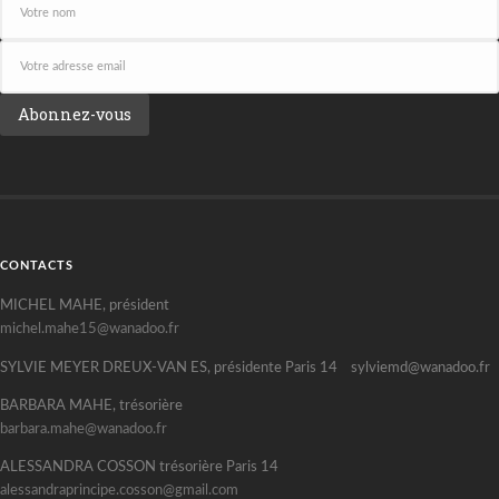
CONTACTS
MICHEL MAHE, président
michel.mahe15@wanadoo.fr
SYLVIE MEYER DREUX-VAN ES, présidente Paris 14 sylviemd@wanadoo.fr
BARBARA MAHE, trésorière
barbara.mahe@wanadoo.fr
ALESSANDRA COSSON trésorière Paris 14
alessandraprincipe.cosson@gmail.com