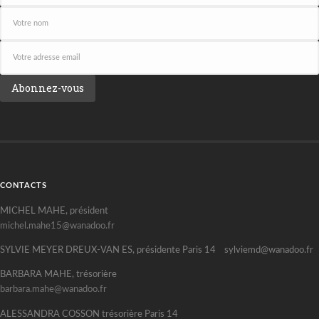
CONTACTS
MICHEL MAHE, président
michel.mahe15@wanadoo.fr
SYLVIE MEYER DREUX-VAN ES, présidente Paris 14 sylviemd@wanadoo.fr
BARBARA MAHE, trésorière
barbara.mahe@wanadoo.fr
ALESSANDRA COSSON trésorière Paris 14