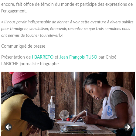
encore, fait office de témoin du monde et participe des expressions de
l’engagement.
«
Il nous parait indispensable de donner à voir cette aventure à divers publics
pour témoigner, sensibiliser, émouvoir, raconter ce que trois semaines nous
ont permis de toucher (ou relever).
«
Communiqué de presse
Présentation de
I BARRETO
et
Jean François TUSO
par Chloé
LABICHE journaliste biographe