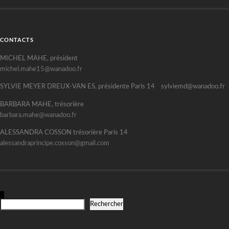
CONTACTS
MICHEL MAHE, président
michel.mahe15@wanadoo.fr
SYLVIE MEYER DREUX-VAN ES, présidente Paris 14 sylviemd@wanadoo.fr
BARBARA MAHE, trésorière
barbara.mahe@wanadoo.fr
ALESSANDRA COSSON trésorière Paris 14
alessandraprincipe.cosson@gmail.com
R
Rechercher