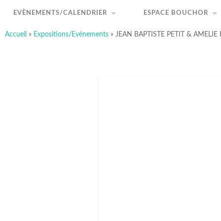
art-sous-x
Accéder
Recherche
au
Association ayant pour but de favoriser et promouvo
EVÈNEMENTS/CALENDRIER
ESPACE BOUCHOR
contenu
principal
Accueil
»
Expositions/Evénements
»
JEAN BAPTISTE PETIT & AMELIE