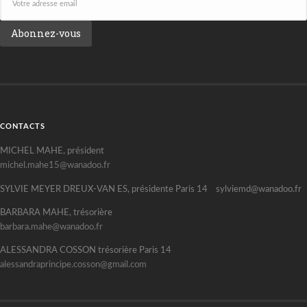
CONTACTS
MICHEL MAHE, président
michel.mahe15@wanadoo.fr
SYLVIE MEYER DREUX-VAN ES, présidente Paris 14 sylviemd@wanadoo.fr
BARBARA MAHE, trésorière
barbara.mahe@wanadoo.fr
ALESSANDRA COSSON trésorière Paris 14
alessandraprincipe.cosson@gmail.com