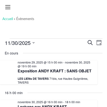
art-sous-x
Accéder
Recherche
Association ayant pour but de favoriser et promouvoir la
au
MENU
contenu
création artistique
principal
Accueil
»
Évènements
Évènements
11/30/2025
Recherche
Navig
Recherche
for
et
de
Jour
novembre
navigation
vues
Sélectionnez
30,
de
Évèn
une
En cours
2025
vues
date.
Évènements
novembre 29, 2025 @ 15 h 00 min
-
novembre 30, 2025
@ 19 h 00 min
Exposition ANDY KRAFT : SANS OBJET
LES LIENs DE TAVERS
71bis, rue Hautes Guignières,
TAVERS
16 h 00 min
novembre 30, 2025 @ 16 h 00 min
-
18 h 00 min
Lectures par ANDY KRAFT