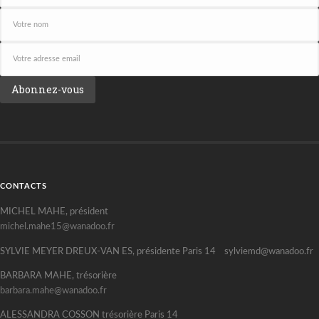
CONTACTS
MICHEL MAHE, président
michel.mahe15@wanadoo.fr
SYLVIE MEYER DREUX-VAN ES, présidente Paris 14 sylviemd@wanadoo.fr
BARBARA MAHE, trésorière
barbara.mahe@wanadoo.fr
ALESSANDRA COSSON trésorière Paris 14