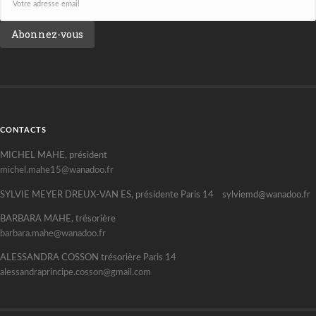
CONTACTS
MICHEL MAHE, président
michel.mahe15@wanadoo.fr
SYLVIE MEYER DREUX-VAN ES, présidente Paris 14 sylviemd@wanadoo.fr
BARBARA MAHE, trésorière
barbara.mahe@wanadoo.fr
ALESSANDRA COSSON trésorière Paris 14
alessandraprincipe.cosson@gmail.com