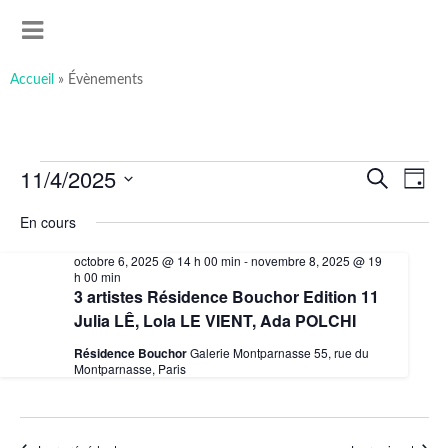
art-sous-x
Accéder
Recherche
Association ayant pour but de favoriser et promouvoir la
au
MENU
contenu
création artistique
principal
Accueil
»
Évènements
Évènements
11/4/2025
Recherche
Navig
Recherche
for
et
de
Jour
novembre
navigation
vues
Sélectionnez
4,
de
Évèn
une
En cours
2025
vues
date.
Évènements
octobre 6, 2025 @ 14 h 00 min
-
novembre 8, 2025 @ 19
h 00 min
3 artistes Résidence Bouchor Edition 11
Julia LÊ, Lola LE VIENT, Ada POLCHI
Résidence Bouchor
Galerie Montparnasse 55, rue du
Montparnasse, Paris