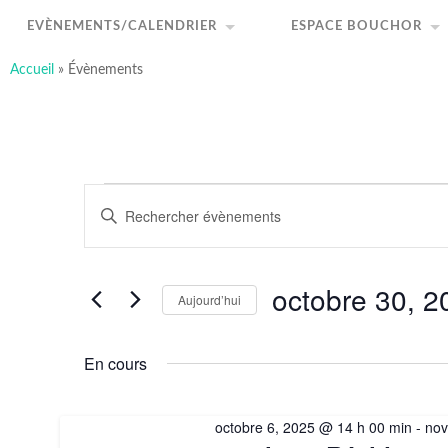
art-sous-x
Accéder
Recherche
au
Association ayant pour but de favoriser et promouvo
EVÈNEMENTS/CALENDRIER
ESPACE BOUCHOR
contenu
principal
Accueil
»
Évènements
Évènements
Recherche
Saisir
for
et
mot-
octobre
navigation
clé.
30,
de
Rechercher
2025
vues
Évènements
Évènements
par
octobre 30, 2
mot-
Aujourd’hui
clé.
Sélectionnez
une
date.
En cours
octobre 6, 2025 @ 14 h 00 min
-
nov