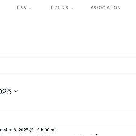
ir la création artistique
LE 56
LE 71 BIS
ASSOCIATION
025
embre 8, 2025 @ 19 h 00 min