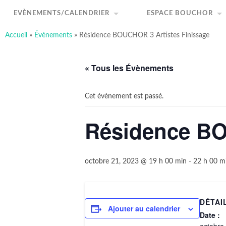
art-sous-x
Accéder
Recherche
au
Association ayant pour but de favoriser et promouvo
EVÈNEMENTS/CALENDRIER
ESPACE BOUCHOR
contenu
principal
Accueil
»
Évènements
»
Résidence BOUCHOR 3 Artistes Finissage
« Tous les Évènements
Cet évènement est passé.
Résidence BO
octobre 21, 2023 @ 19 h 00 min
-
22 h 00 m
DÉTAI
Ajouter au calendrier
Date :