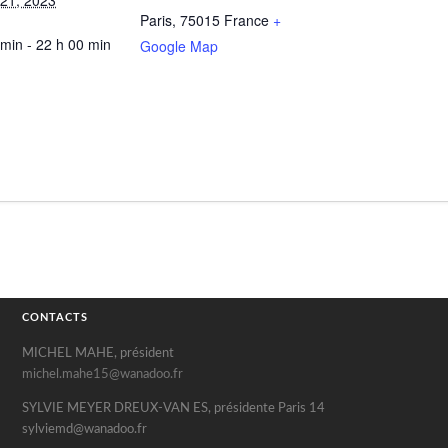
 21, 2023
Paris
,
75015
France
+
 min - 22 h 00 min
Google Map
CONTACTS
MICHEL MAHE, président
michel.mahe15@wanadoo.fr
SYLVIE MEYER DREUX-VAN ES, présidente Paris 14
sylviemd@wanadoo.fr