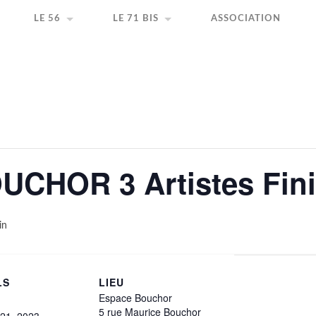
ir la création artistique
LE 56
LE 71 BIS
ASSOCIATION
UCHOR 3 Artistes Fin
in
LS
LIEU
Espace Bouchor
5 rue Maurice Bouchor