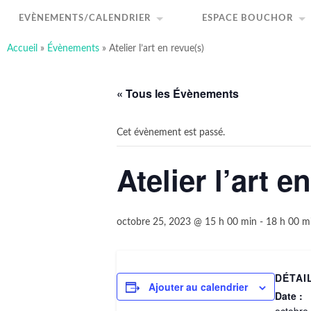
art-sous-x
Accéder
Recherche
au
Association ayant pour but de favoriser et promouvo
EVÈNEMENTS/CALENDRIER
ESPACE BOUCHOR
contenu
principal
Accueil
»
Évènements
»
Atelier l’art en revue(s)
« Tous les Évènements
Cet évènement est passé.
Atelier l’art e
octobre 25, 2023 @ 15 h 00 min
-
18 h 00 m
DÉTAI
Ajouter au calendrier
Date :