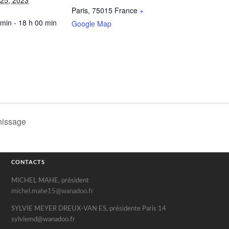
 25, 2023
Paris
,
75015
France
+
 min - 18 h 00 min
Google Map
nissage
CONTACTS
MICHEL MAHE, président
michel.mahe15@wanadoo.fr
SYLVIE MEYER DREUX-VAN ES, présidente Paris 14
sylviemd@wanadoo.fr