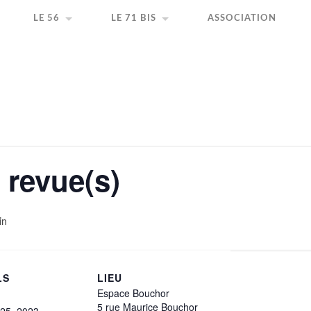
ir la création artistique
LE 56
LE 71 BIS
ASSOCIATION
n revue(s)
in
LS
LIEU
Espace Bouchor
5 rue Maurice Bouchor