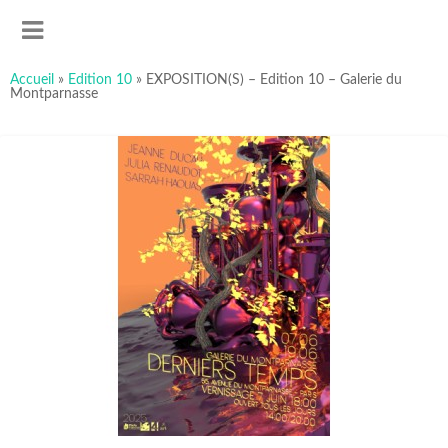
art-sous-x
Accéder
Recherche
Association ayant pour but de favoriser et promouvoir la
au
MENU
contenu
création artistique
principal
Accueil
»
Edition 10
»
EXPOSITION(S) – Edition 10 – Galerie du
Montparnasse