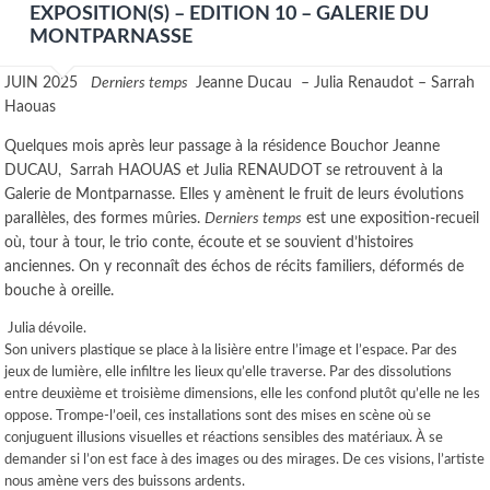
EXPOSITION(S) – EDITION 10 – GALERIE DU
MONTPARNASSE
JUIN 2025
Derniers temps
Jeanne Ducau – Julia Renaudot – Sarrah
Haouas
Quelques mois après leur passage à la résidence Bouchor Jeanne
DUCAU, Sarrah HAOUAS et Julia RENAUDOT se retrouvent à la
Galerie de Montparnasse. Elles y amènent le fruit de leurs évolutions
parallèles, des formes mûries.
Derniers temps
est une exposition-recueil
où, tour à tour, le trio conte, écoute et se souvient d’histoires
anciennes. On y reconnaît des échos de récits familiers, déformés de
bouche à oreille.
Julia dévoile.
Son univers plastique se place à la lisière entre l’image et l’espace. Par des
jeux de lumière, elle infiltre les lieux qu’elle traverse. Par des dissolutions
entre deuxième et troisième dimensions, elle les confond plutôt qu’elle ne les
oppose. Trompe-l’oeil, ces installations sont des mises en scène où se
conjuguent illusions visuelles et réactions sensibles des matériaux. À se
demander si l’on est face à des images ou des mirages. De ces visions, l’artiste
nous amène vers des buissons ardents.