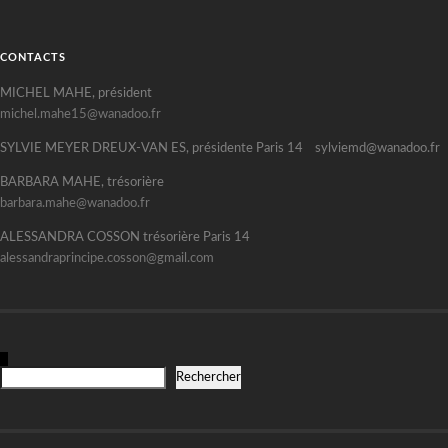
CONTACTS
MICHEL MAHE, président
michel.mahe15@wanadoo.fr
SYLVIE MEYER DREUX-VAN ES, présidente Paris 14 sylviemd@wanadoo.fr
BARBARA MAHE, trésorière
barbara.mahe@wanadoo.fr
ALESSANDRA COSSON trésorière Paris 14
alessandraprincipe.cosson@gmail.com
R
Rechercher