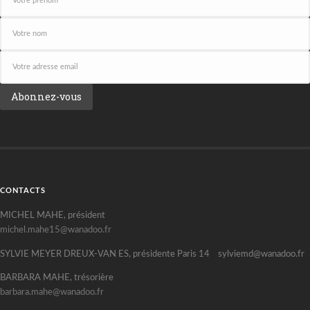
CONTACTS
MICHEL MAHE, président
michel.mahe15@wanadoo.fr
SYLVIE MEYER DREUX-VAN ES, présidente Paris 14 sylviemd@wanadoo.fr
BARBARA MAHE, trésorière
barbara.mahe@wanadoo.fr