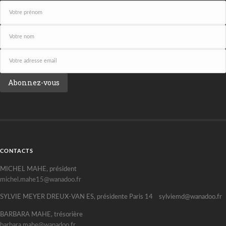
CONTACTS
MICHEL MAHE, président
michel.mahe15@wanadoo.fr
SYLVIE MEYER DREUX-VAN ES, présidente Paris 14 sylviemd@wanadoo.fr
BARBARA MAHE, trésorière
barbara.mahe@wanadoo.fr