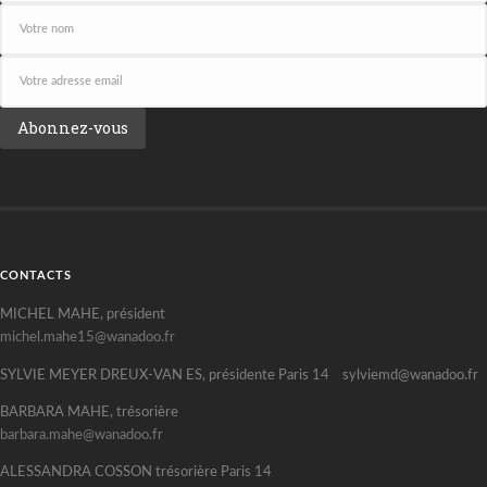
CONTACTS
MICHEL MAHE, président
michel.mahe15@wanadoo.fr
SYLVIE MEYER DREUX-VAN ES, présidente Paris 14 sylviemd@wanadoo.fr
BARBARA MAHE, trésorière
barbara.mahe@wanadoo.fr
ALESSANDRA COSSON trésorière Paris 14