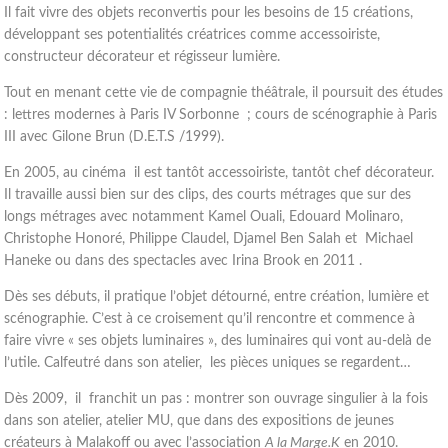
Il fait vivre des objets reconvertis pour les besoins de 15 créations,
développant ses potentialités créatrices comme accessoiriste,
constructeur décorateur et régisseur lumière.
Tout en menant cette vie de compagnie théâtrale, il poursuit des études
: lettres modernes à Paris IV Sorbonne ; cours de scénographie à Paris
III avec Gilone Brun (D.E.T.S /1999).
En 2005, au cinéma il est tantôt accessoiriste, tantôt chef décorateur.
Il travaille aussi bien sur des clips, des courts métrages que sur des
longs métrages avec notamment Kamel Ouali, Edouard Molinaro,
Christophe Honoré, Philippe Claudel, Djamel Ben Salah et Michael
Haneke ou dans des spectacles avec Irina Brook en 2011 .
Dès ses débuts, il pratique l’objet détourné, entre création, lumière et
scénographie. C’est à ce croisement qu’il rencontre et commence à
faire vivre « ses objets luminaires », des luminaires qui vont au-delà de
l’utile. Calfeutré dans son atelier, les pièces uniques se regardent…
Dès 2009, il franchit un pas : montrer son ouvrage singulier à la fois
dans son atelier, atelier MU, que dans des expositions de jeunes
créateurs à Malakoff ou avec l’association
A la Marge.K
en 2010.