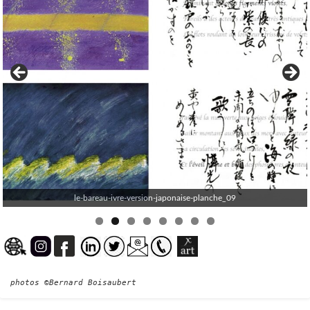
le-bareau-ivre-version-japonaise-planche_09
photos ©Bernard Boisaubert