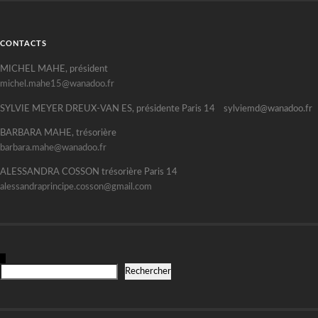
CONTACTS
MICHEL MAHE, président
michel.mahe15@wanadoo.fr
SYLVIE MEYER DREUX-VAN ES, présidente Paris 14 sylviemd@wanadoo.fr
BARBARA MAHE, trésorière
barbara.mahe@wanadoo.fr
ALESSANDRA COSSON trésorière Paris 14
alessandraprincipe.cosson@gmail.com
R
Rechercher