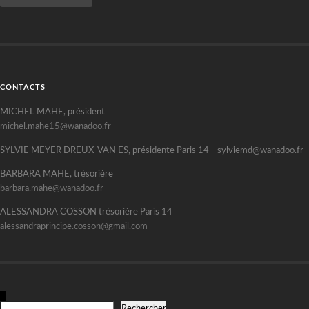
CONTACTS
MICHEL MAHE, président
michel.mahe15@wanadoo.fr
SYLVIE MEYER DREUX-VAN ES, présidente Paris 14 sylviemd@wanadoo.fr
BARBARA MAHE, trésorière
barbara.mahe@wanadoo.fr
ALESSANDRA COSSON trésorière Paris 14
alessandraprincipe.cosson@gmail.com
R
Rechercher