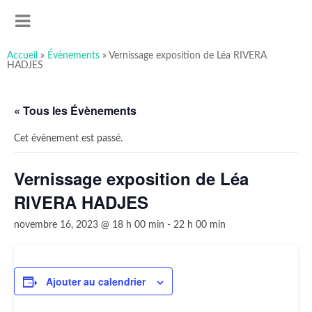
art-sous-x
Accéder
Recherche
Association ayant pour but de favoriser et promouvoir la
au
MENU
contenu
création artistique
principal
Accueil
»
Évènements
»
Vernissage exposition de Léa RIVERA
HADJES
« Tous les Évènements
Cet évènement est passé.
Vernissage exposition de Léa
RIVERA HADJES
novembre 16, 2023 @ 18 h 00 min
-
22 h 00 min
Ajouter au calendrier