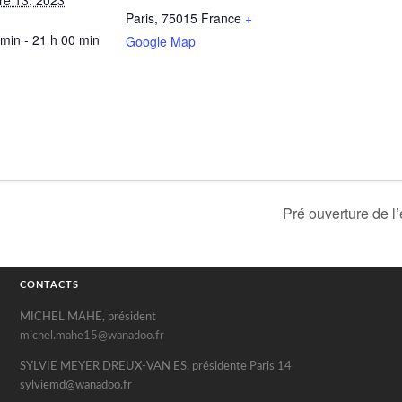
e 13, 2023
Paris
,
75015
France
+
 min - 21 h 00 min
Google Map
Pré ouverture de
CONTACTS
MICHEL MAHE, président
michel.mahe15@wanadoo.fr
SYLVIE MEYER DREUX-VAN ES, présidente Paris 14
sylviemd@wanadoo.fr