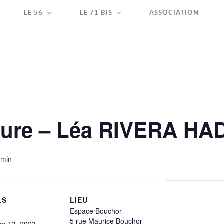
ir la création artistique
LE 56
LE 71 BIS
ASSOCIATION
vure – Léa RIVERA HA
 min
LS
LIEU
Espace Bouchor
5 rue Maurice Bouchor