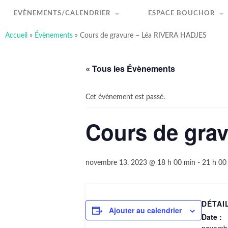
art-sous-x
Accéder
Recherche
au
Association ayant pour but de favoriser et promouvo
EVÈNEMENTS/CALENDRIER
ESPACE BOUCHOR
contenu
principal
Accueil
»
Évènements
»
Cours de gravure – Léa RIVERA HADJES
« Tous les Évènements
Cet évènement est passé.
Cours de gra
novembre 13, 2023 @ 18 h 00 min
-
21 h 00
DÉTAI
Ajouter au calendrier
Date :