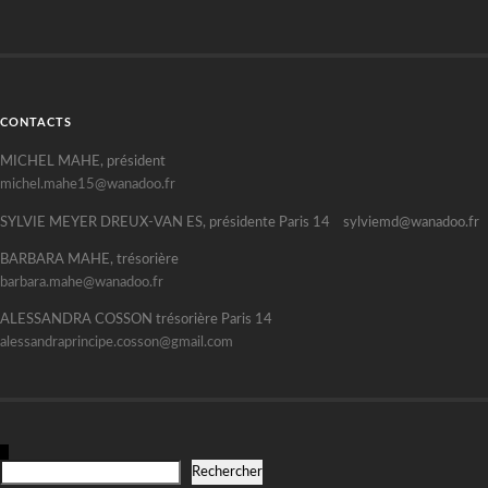
CONTACTS
MICHEL MAHE, président
michel.mahe15@wanadoo.fr
SYLVIE MEYER DREUX-VAN ES, présidente Paris 14 sylviemd@wanadoo.fr
BARBARA MAHE, trésorière
barbara.mahe@wanadoo.fr
ALESSANDRA COSSON trésorière Paris 14
alessandraprincipe.cosson@gmail.com
R
Rechercher