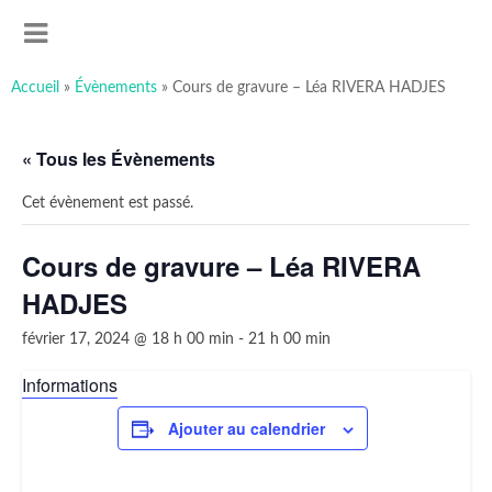
art-sous-x
Accéder
Recherche
Association ayant pour but de favoriser et promouvoir la
au
MENU
contenu
création artistique
principal
Accueil
»
Évènements
»
Cours de gravure – Léa RIVERA HADJES
« Tous les Évènements
Cet évènement est passé.
Cours de gravure – Léa RIVERA
HADJES
février 17, 2024 @ 18 h 00 min
-
21 h 00 min
Informations
Ajouter au calendrier