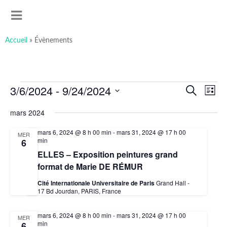
art-sous-x
Accéder
Recherche
Association ayant pour but de favoriser et promouvoir la
au
MENU
contenu
création artistique
principal
Accueil
»
Évènements
Évènements
3/6/2024
 - 
9/24/2024
Recherche
Navig
Recherche
et
de
Liste
navigation
vues
Sélectionnez
de
Évèn
une
mars 2024
vues
date.
Évènements
mars 6, 2024 @ 8 h 00 min
-
mars 31, 2024 @ 17 h 00
MER
min
6
ELLES – Exposition peintures grand
format de Marie DE RÉMUR
Cité Internationale Universitaire de Paris
Grand Hall -
17 Bd Jourdan, PARIS, France
mars 6, 2024 @ 8 h 00 min
-
mars 31, 2024 @ 17 h 00
MER
min
6