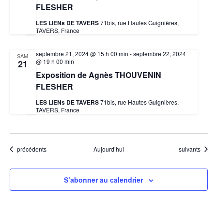
FLESHER
LES LIENs DE TAVERS
71bis, rue Hautes Guignières,
TAVERS, France
septembre 21, 2024 @ 15 h 00 min
-
septembre 22, 2024
SAM
@ 19 h 00 min
21
Exposition de Agnès THOUVENIN
FLESHER
LES LIENs DE TAVERS
71bis, rue Hautes Guignières,
TAVERS, France
Évènements
Évènements
précédents
Aujourd’hui
suivants
S’abonner au calendrier