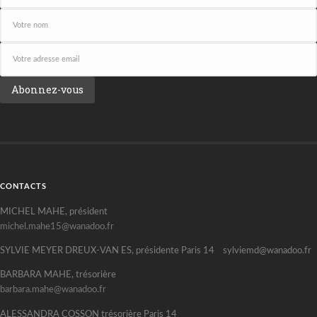
CONTACTS
MICHEL MAHE, président
michel.mahe15@wanadoo.fr
SYLVIE MEYER DREUX-VAN ES, présidente Paris 14 sylviemd@wanadoo.fr
BARBARA MAHE, trésorière
barbara.mahe@wanadoo.fr
ALESSANDRA COSSON trésorière Paris 14