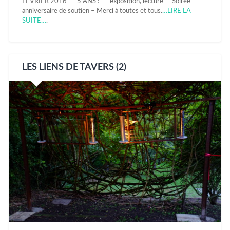
FEVRIER 2016 – 5 ANS ! – exposition, lecture – Soirée
anniversaire de soutien – Merci à toutes et tous.
…LIRE LA
SUITE…
.
LES LIENS DE TAVERS (2)